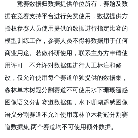
竞赛数据归数据提供单位所有，赛题及数
据在竞赛支持平台进行免费使用，数据提供方
授权参赛人员使用提供的数据进行指定比赛的
模型训练工作，参赛人员不得将数据用于任何
商业用途。若做科研使用，联系主办方申请使
用许可。不允许对数据集进行人工标注和修
改，仅允许使用每个赛道单独提供的数据集，
森林单木树冠分割赛道不可使用水下珊瑚遥感
图像语义分割赛道数据集，水下珊瑚遥感图像
语义分割赛道不允许使用森林单木树冠分割赛
道数据集,两个赛道均不可使用额外数据。