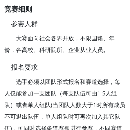
竞赛细则
参赛人群
大赛面向社会各界开放，不限国籍、年
龄，各高校、科研院所、企业从业人员。
报名要求
选手必须以团队形式报名和赛道选择，每
人仅能参加一支团队（每支队伍可由1-5人组
队）或者单人组队(当团队人数大于1时所有成员
不可退出队伍，单人组队时可再次加入其它队
伍)，可同时选择多道赛题进行参赛，不同赛道