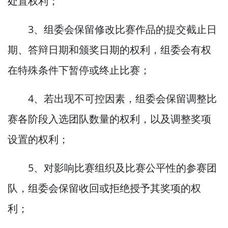
处置权利；
3、组委会保留修改比赛作品的提交截止日
期、答辩日期和颁奖日期的权利，组委会有权
在特殊条件下暂停或终止比赛；
4、若出现不可控因素，组委会保留调整比
赛各阶段入选团队数量的权利，以及调整奖项
设置的权利；
5、对影响比赛组织及比赛公平性的参赛团
队，组委会保留收回或拒绝授予其奖项的权
利；