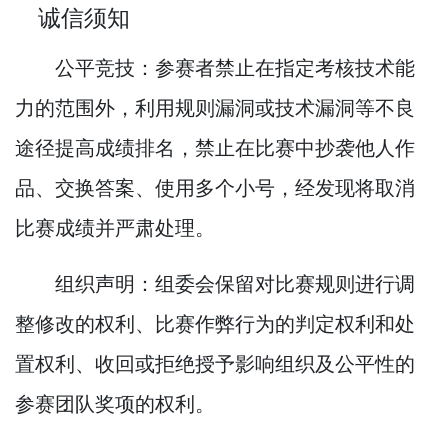
诚信须知
公平竞技：参赛者禁止在指定考核技术能
力的范围外，利用规则漏洞或技术漏洞等不良
途径提高成绩排名，禁止在比赛中抄袭他人作
品、交换答案、使用多个小号，经发现将取消
比赛成绩并严肃处理。
组织声明：组委会保留对比赛规则进行调
整修改的权利、比赛作弊行为的判定权利和处
置权利、收回或拒绝授予影响组织及公平性的
参赛团队奖项的权利。