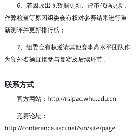
6、若因故出现数据更新、评审代码更新、
作弊检查等原因组委会有权对参赛结果进行重
新测评并更新排行榜；
7、组委会有权邀请其他赛事高水平团队作
为额外名额直接参与复赛及后续环节。
联系方式
官方网站：http://rsipac.whu.edu.cn
竞赛论坛：
http://conference.iisci.net/sin/site/page