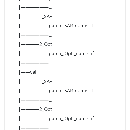
|——————...
|————1_SAR
|——————patch_ SAR_name.tif
|——————...
|————2_Opt
|——————patch_ Opt _name.tif
|——————...
|——val
|————1_SAR
|——————patch_ SAR_name.tif
|——————...
|————2_Opt
|——————patch_ Opt _name.tif
|——————...