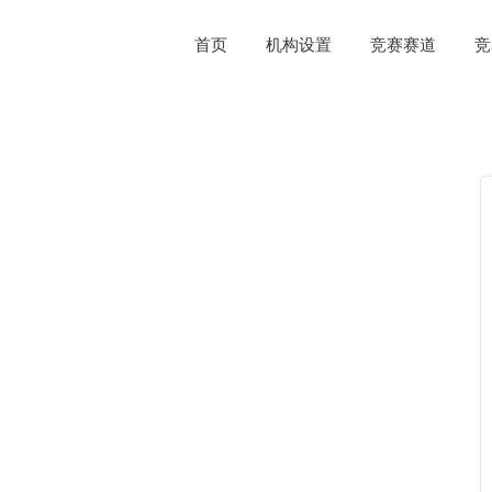
首页
机构设置
竞赛赛道
竞
国际赛道1：森林单木树冠分割
国际赛道1：森林单木树冠分割
国际赛道2：水下珊瑚遥感图像语
国际赛道2：水下珊瑚遥感图像语义分割(华为昇腾限定)
线下决赛赛道1：含云光学-SAR融合土地利用分类
线下决赛赛道2：弱小目标检测跟踪